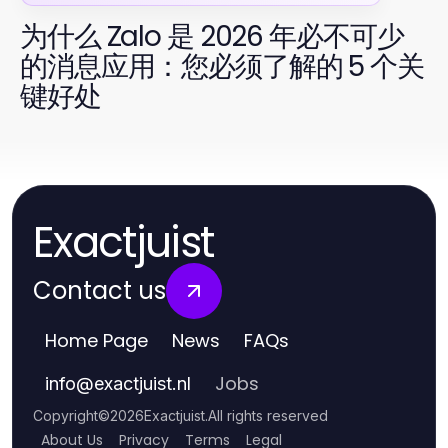
为什么 Zalo 是 2026 年必不可少
的消息应用：您必须了解的 5 个关
键好处
Exactjuist
Contact us
Home Page
News
FAQs
Jobs
info
@
exactjuist.nl
Copyright
©
2026
Exactjuist
.
All rights reserved
About Us
Privacy
Terms
Legal