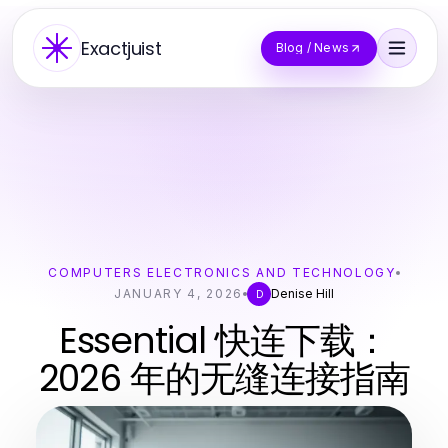
Exactjuist
Blog / News
COMPUTERS ELECTRONICS AND TECHNOLOGY
JANUARY 4, 2026
Denise Hill
D
Essential 快连下载：
2026 年的无缝连接指南